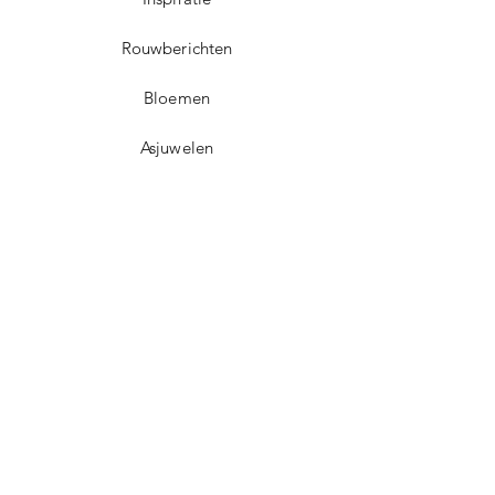
Rouwberichten
Bloemen
Asjuwelen
Contact
Dorpsplein 5
3071 Erps-Kwerps (Kortenberg)
info@uitvaartzorgvo.be
+32 469 13 18 75
BE
0739.925.896