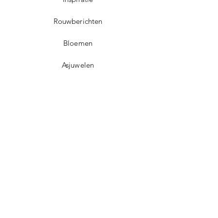
Rouwberichten
Bloemen
Asjuwelen
Contact
Dorpsplein 5
3071 Erps-Kwerps (Kortenberg)
info@uitvaartzorgvo.be
+32 469 13 18 75
BE
0739.925.896