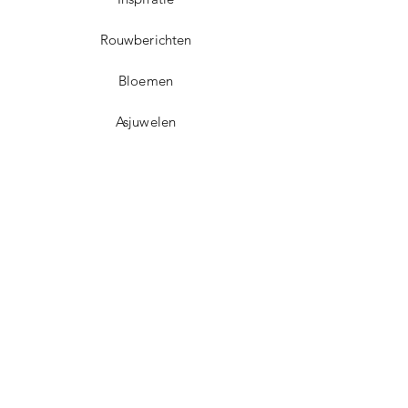
Rouwberichten
Bloemen
Asjuwelen
Contact
Dorpsplein 5
3071 Erps-Kwerps (Kortenberg)
info@uitvaartzorgvo.be
+32 469 13 18 75
BE
0739.925.896