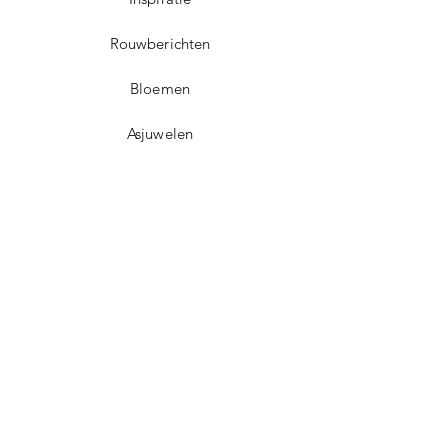
Rouwberichten
Bloemen
Asjuwelen
Contact
Dorpsplein 5
3071 Erps-Kwerps (Kortenberg)
info@uitvaartzorgvo.be
+32 469 13 18 75
BE
0739.925.896