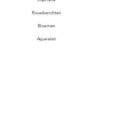
Rouwberichten
Bloemen
Asjuwelen
Contact
Dorpsplein 5
3071 Erps-Kwerps (Kortenberg)
info@uitvaartzorgvo.be
+32 469 13 18 75
BE
0739.925.896