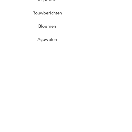
Rouwberichten
Bloemen
Asjuwelen
Contact
Dorpsplein 5
3071 Erps-Kwerps (Kortenberg)
info@uitvaartzorgvo.be
+32 469 13 18 75
BE
0739.925.896