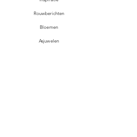
Rouwberichten
Bloemen
Asjuwelen
Contact
Dorpsplein 5
3071 Erps-Kwerps (Kortenberg)
info@uitvaartzorgvo.be
+32 469 13 18 75
BE
0739.925.896