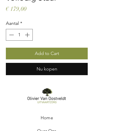
Prijs
€ 179,00
Aantal
*
Add to Cart
Nu kopen
Home
Over Ons