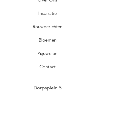
Inspiratie
Rouwberichten
Bloemen
Asjuwelen
Contact
Dorpsplein 5
3071 Erps-Kwerps (Kortenberg)
info@uitvaartzorgvo.be
+32 469 13 18 75