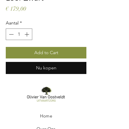
Prijs
€ 179,00
Aantal
*
Add to Cart
Nu kopen
Home
Over Ons