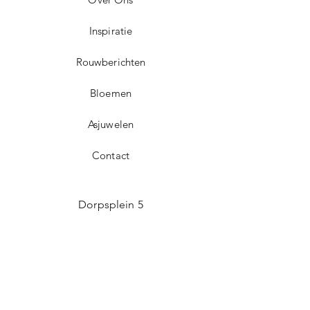
Inspiratie
Rouwberichten
Bloemen
Asjuwelen
Contact
Dorpsplein 5
3071 Erps-Kwerps (Kortenberg)
info@uitvaartzorgvo.be
+32 469 13 18 75