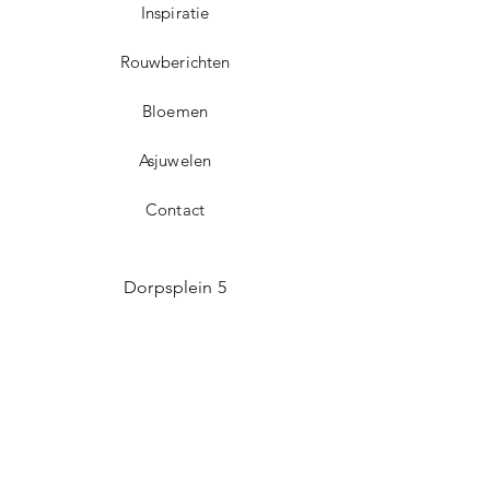
Inspiratie
Rouwberichten
Bloemen
Asjuwelen
Contact
Dorpsplein 5
3071 Erps-Kwerps (Kortenberg)
info@uitvaartzorgvo.be
+32 469 13 18 75