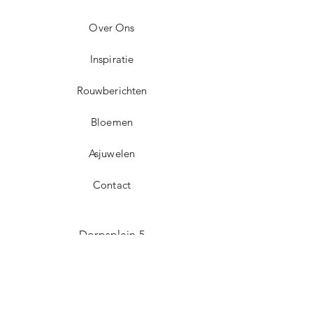
Over Ons
Inspiratie
Rouwberichten
Bloemen
Asjuwelen
Contact
Dorpsplein 5
3071 Erps-Kwerps (Kortenberg)
info@uitvaartzorgvo.be