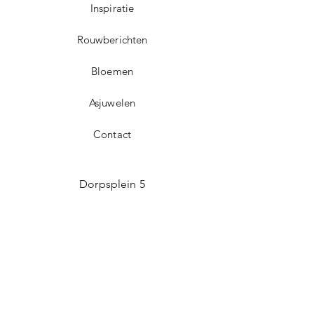
Inspiratie
Rouwberichten
Bloemen
Asjuwelen
Contact
Dorpsplein 5
3071 Erps-Kwerps (Kortenberg)
info@uitvaartzorgvo.be
+32 469 13 18 75