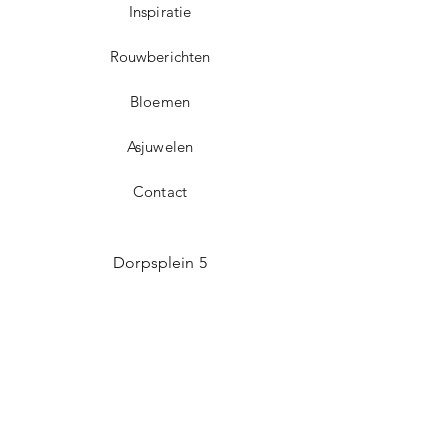
Inspiratie
Rouwberichten
Bloemen
Asjuwelen
Contact
Dorpsplein 5
3071 Erps-Kwerps (Kortenberg)
info@uitvaartzorgvo.be
+32 469 13 18 75